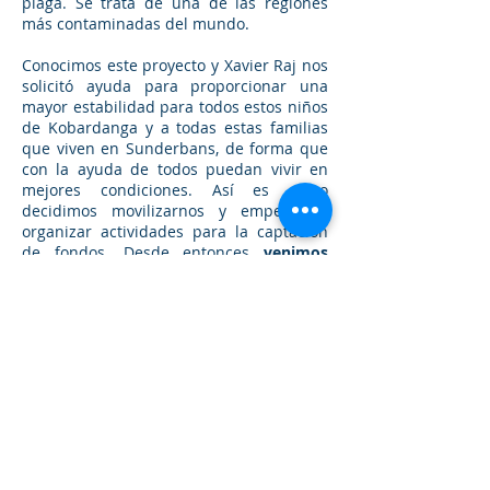
plaga. Se trata de una de las regiones
más contaminadas del mundo.
Conocimos este proyecto y Xavier Raj nos
solicitó ayuda para proporcionar una
mayor estabilidad para todos estos niños
de Kobardanga y a todas estas familias
que viven en Sunderbans, de forma que
con la ayuda de todos puedan vivir en
mejores condiciones. Así es como
decidimos movilizarnos y empezar a
organizar actividades para la captación
de fondos. Desde entonces
venimos
apoyando este proyecto de manera
voluntaria con nuestros humildes
medios
.
En 2011 hemos decidido dar forma a esta
propuesta y organizarnos como
asociación sin ánimo de lucro para poder
llegar a más y que nuestra ayuda sea
más efectiva. Ya somos una
ONG
Española con CIF G-86265352
,
domiciliada en Madrid y con número de